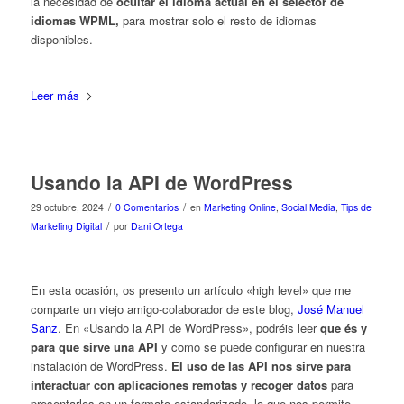
la necesidad de
ocultar el idioma actual en el selector de
idiomas WPML,
para mostrar solo el resto de idiomas
disponibles.
Leer más
Usando la API de WordPress
/
/
29 octubre, 2024
0 Comentarios
en
Marketing Online
,
Social Media
,
Tips de
/
Marketing Digital
por
Dani Ortega
En esta ocasión, os presento un artículo «high level» que me
comparte un viejo amigo-colaborador de este blog,
José Manuel
Sanz
. En «Usando la API de WordPress», podréis leer
que és y
para que sirve una API
y como se puede configurar en nuestra
instalación de WordPress.
El uso de las API nos sirve para
interactuar con aplicaciones remotas y recoger datos
para
presentarlos en un formato estandarizado, lo que nos permite