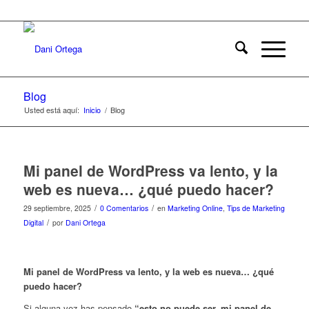
Blog
Usted está aquí:
Inicio
/
Blog
Mi panel de WordPress va lento, y la
web es nueva… ¿qué puedo hacer?
/
/
29 septiembre, 2025
0 Comentarios
en
Marketing Online
,
Tips de Marketing
/
Digital
por
Dani Ortega
M
i panel de WordPress va lento, y la web es nueva… ¿qué
puedo hacer?
Si alguna vez has pensado
“esto no puede ser, mi panel de