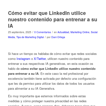
Cómo evitar que LinkedIn utilice
nuestro contenido para entrenar a su
IA
/
/
25 septiembre, 2025
0 Comentarios
en
Actualidad
,
Marketing Online
,
Social
/
Media
,
Tips de Marketing Digital
por
Dani Ortega
Si hace un tiempo os hablaba de cómo evitar que redes sociales
como
Instagram
o
X/Twitter
, utilicen nuestro contenido para
entrenar a sus respectivas IA generativas, en esta ocasión os
hablo de
cómo
evitar que LinkedIn utilice nuestro contenido
para entrenar a su IA
. En este caso la red profesional por
excelencia también tiene activada por defecto una configuración
que les da permiso para utilizar los datos de todos los usuarios
para alimentar a su IA Generativa.
Es muy importante que estemos informados sobre estas
medidas y cómo proteger nuestra privacidad en las redes
sociales. Aunque, como siempre digo, debemos tener claro que,