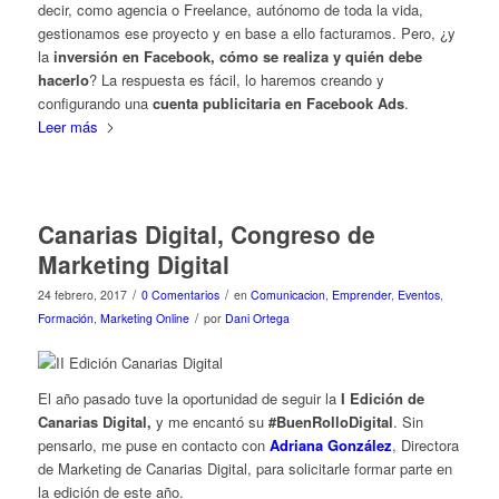
decir, como agencia o Freelance, autónomo de toda la vida,
gestionamos ese proyecto y en base a ello facturamos. Pero, ¿y
la
inversión en Facebook, cómo se realiza y quién debe
hacerlo
? La respuesta es fácil, lo haremos creando y
configurando una
cuenta publicitaria en Facebook Ads
.
Leer más
Canarias Digital, Congreso de
Marketing Digital
/
/
24 febrero, 2017
0 Comentarios
en
Comunicacion
,
Emprender
,
Eventos
,
/
Formación
,
Marketing Online
por
Dani Ortega
El año pasado tuve la oportunidad de seguir la
I Edición de
Canarias Digital,
y me encantó su
#BuenRolloDigital
. Sin
pensarlo, me puse en contacto con
Adriana González
, Directora
de Marketing de Canarias Digital, para solicitarle formar parte en
la edición de este año.