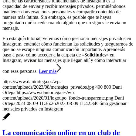
Una de las características fundamentales de Instagram es la
capacidad de enviar y recibir mensajes privados, permitiéndonos
mantener conversaciones personales y compartir contenido de
manera más íntima. Sin embargo, es posible que te hayas
preguntado qué sucede cuando alguien que no sigues te envía un
mensaje.
En esta guía tutorial, veremos cómo gestionar mensajes privados en
Instagram, entender cómo funcionan las solicitudes y asegurarnos de
que no se escape ninguna comunicación importante. Aprenderás
paso a paso cómo acceder a la carpeta de «
Solicitudes
» en
Instagram, revisar los mensajes que llegan allí y cómo interactuar
con esas personas.
Leer más
https://www.daniortega.es/wp-
content/uploads/2023/08/mensajes_privados.jpg
400
800
Dani
Ortega
https://www.daniortega.es/wp-
content/uploads/2020/01/logotipo_fondo-transparente.png
Dani
Ortega
2023-08-09 11:36:26
2023-08-09 11:42:34
Cómo gestionar
mensajes privados en Instagram
La comunicación online en un club de