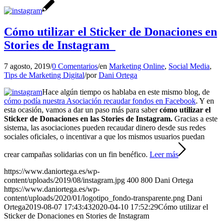
Cómo utilizar el Sticker de Donaciones en
Stories de Instagram
7 agosto, 2019
/
0 Comentarios
/
en
Marketing Online
,
Social Media
,
Tips de Marketing Digital
/
por
Dani Ortega
Hace algún tiempo os hablaba en este mismo blog, de
cómo podía nuestra Asociación recaudar fondos en Facebook
. Y en
esta ocasión, vamos a dar un paso más para saber
cómo utilizar el
Sticker de Donaciones en las Stories de Instagram.
Gracias a este
sistema, las asociaciones pueden recaudar dinero desde sus redes
sociales oficiales, o incentivar a que los mismos usuarios puedan
crear campañas solidarias con un fin benéfico.
Leer más
https://www.daniortega.es/wp-
content/uploads/2019/08/instagram.jpg
400
800
Dani Ortega
https://www.daniortega.es/wp-
content/uploads/2020/01/logotipo_fondo-transparente.png
Dani
Ortega
2019-08-07 17:43:43
2020-04-10 17:52:29
Cómo utilizar el
Sticker de Donaciones en Stories de Instagram