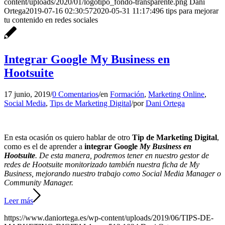
content/uploads/2020/01/logotipo_fondo-transparente.png
Dani
Ortega
2019-07-16 02:30:57
2020-05-31 11:17:49
6 tips para mejorar
tu contenido en redes sociales
Integrar Google My Business en
Hootsuite
17 junio, 2019
/
0 Comentarios
/
en
Formación
,
Marketing Online
,
Social Media
,
Tips de Marketing Digital
/
por
Dani Ortega
En esta ocasión os quiero hablar de otro
Tip de Marketing Digital
,
como es el de aprender a
integrar Google
My Business en
Hootsuite
. De esta manera, podremos tener en nuestro gestor de
redes de Hootsuite monitorizado también nuestra ficha de My
Business, mejorando nuestro trabajo como Social Media Manager o
Community Manager.
Leer más
https://www.daniortega.es/wp-content/uploads/2019/06/TIPS-DE-