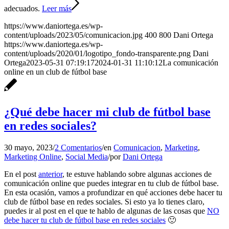
adecuados.
Leer más
https://www.daniortega.es/wp-
content/uploads/2023/05/comunicacion.jpg
400
800
Dani Ortega
https://www.daniortega.es/wp-
content/uploads/2020/01/logotipo_fondo-transparente.png
Dani
Ortega
2023-05-31 07:19:17
2024-01-31 11:10:12
La comunicación
online en un club de fútbol base
¿Qué debe hacer mi club de fútbol base
en redes sociales?
30 mayo, 2023
/
2 Comentarios
/
en
Comunicacion
,
Marketing
,
Marketing Online
,
Social Media
/
por
Dani Ortega
En el post
anterior
, te estuve hablando sobre algunas acciones de
comunicación online que puedes integrar en tu club de fútbol base.
En esta ocasión, vamos a profundizar en qué acciones debe hacer tu
club de fútbol base en redes sociales. Si esto ya lo tienes claro,
puedes ir al post en el que te hablo de algunas de las cosas que
NO
debe hacer tu club de fútbol base en redes sociales
🙂